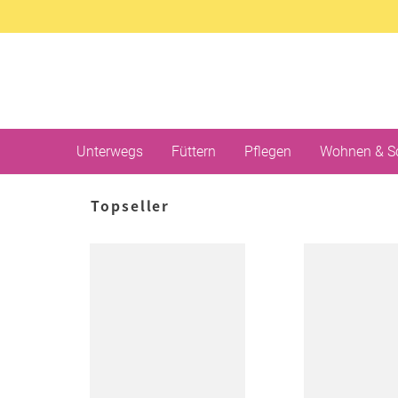
Unterwegs
Füttern
Pflegen
Wohnen & S
Topseller