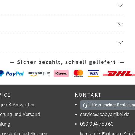
— Sicher bezahlt, schnell geliefert —
VICE
KONTAKT
gen & Antworten
Hilfe zu meiner Bestellun
ferung und Versand
service@babyartikel.de
lung
089 904 750 60
enschutzeinstellungen
Montag bis Freitag von 9 bis 