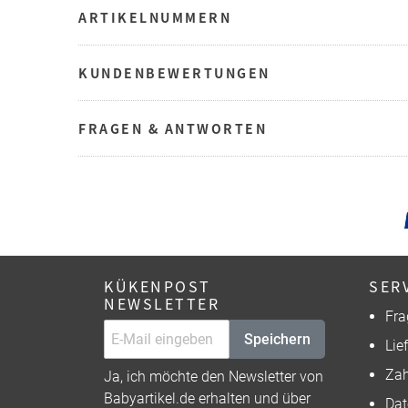
ARTIKELNUMMERN
KUNDENBEWERTUNGEN
FRAGEN & ANTWORTEN
KÜKENPOST
SER
NEWSLETTER
Fra
Speichern
Lie
Zah
Ja, ich möchte den Newsletter von
Babyartikel.de erhalten und über
Dat