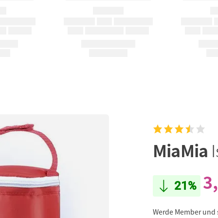
MiaMia
I
3
21%
Werde Member und