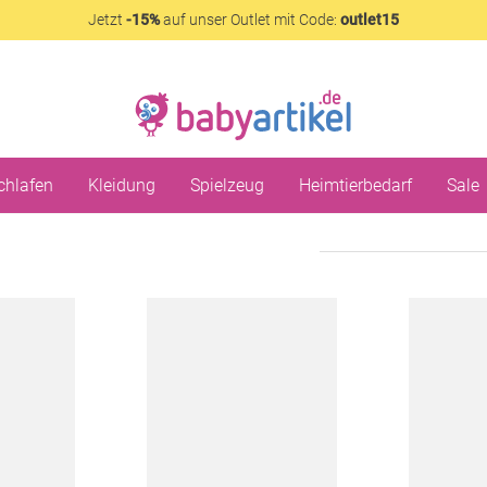
Jetzt
-15%
auf unser Outlet mit Code:
outlet15
chlafen
Kleidung
Spielzeug
Heimtierbedarf
Sale