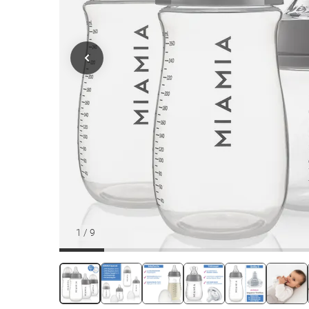
1
/
9