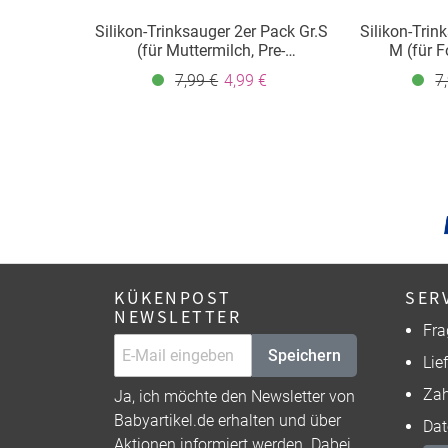
Silikon-Trinksauger 2er Pack Gr.S
Silikon-Trin
(für Muttermilch, Pre-
M (für 
Milchnahrung und Folgemilch 1,
7,99 €
4,99 €
7
Tee und Wasser)
KÜKENPOST
SER
NEWSLETTER
Fra
Speichern
Lie
Zah
Ja, ich möchte den Newsletter von
Babyartikel.de erhalten und über
Dat
Aktionen informiert werden. Dabei