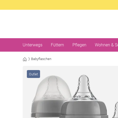
Unterwegs
Füttern
Pflegen
Wohnen & S
Babyflaschen
Outlet