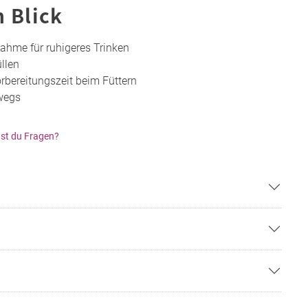
n Blick
nahme für ruhigeres Trinken
üllen
rbereitungszeit beim Füttern
rwegs
st du Fragen?