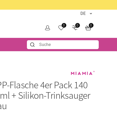
0
0
0
PP-Flasche 4er Pack 140
ml + Silikon-Trinksauger
au