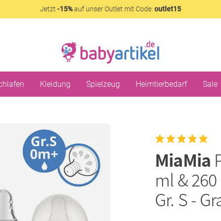
Jetzt
-15%
auf unser Outlet mit Code:
outlet15
chlafen
Kleidung
Spielzeug
Heimtierbedarf
Sale
MiaMia
ml & 260 
Gr. S - Gr