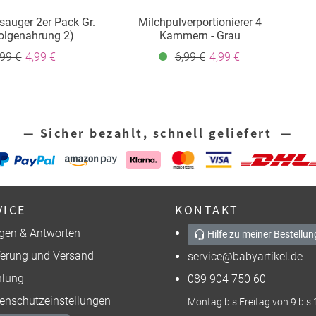
ksauger 2er Pack Gr.
Milchpulverportionierer 4
Folgenahrung 2)
Kammern - Grau
,99 €
4,99 €
6,99 €
4,99 €
— Sicher bezahlt, schnell geliefert —
VICE
KONTAKT
gen & Antworten
Hilfe zu meiner Bestellun
ferung und Versand
service@babyartikel.de
lung
089 904 750 60
enschutzeinstellungen
Montag bis Freitag von 9 bis 