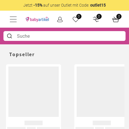
Jetzt
-15%
auf unser Outlet mit Code:
outlet15
0
0
0
Topseller