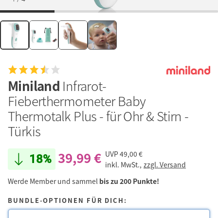
Miniland
Infrarot-
Fieberthermometer Baby
Thermotalk Plus - für Ohr & Stirn -
Türkis
39,99 €
UVP
49,00 €
18%
inkl. MwSt.,
zzgl. Versand
Werde Member und sammel
bis zu 200 Punkte!
BUNDLE-OPTIONEN FÜR DICH: