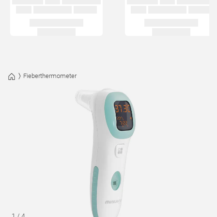
Fieberthermometer
1
/
4