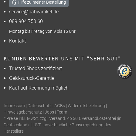
Hilfe zu meiner Bestellung
service@babyartikel.de
089 904 750 60
Montag bis Freitag von 9 bis 15 Uhr
Kontakt
KUNDEN BEWERTEN UNS MIT "SEHR GUT"
Trusted Shops zertifiziert
Geld-zurück-Garantie
Kauf auf Rechnung möglich
Impressum
|
Datenschutz
|
AGBs
|
Widerrufsbelehrung
|
Hinweisgeberschutz
|
Jobs
|
Team
* Preise inkl. MwSt. zzgl. Versand. Ab 50 € versandkostenfrei (in
Deutschland). | UVP: unverbindliche Preisempfehlung des
Herstellers.