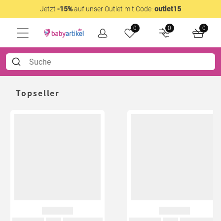
Jetzt
-15%
auf unser Outlet mit Code:
outlet15
0
0
0
Topseller