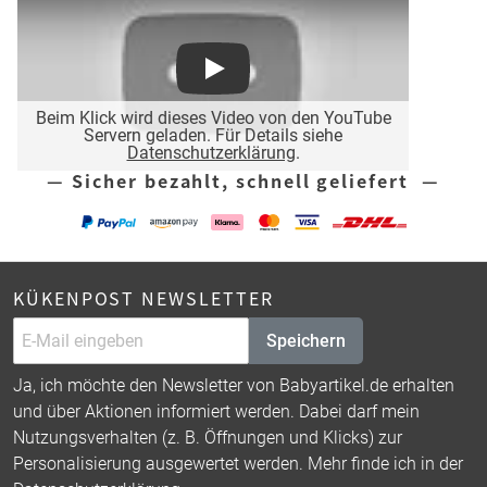
Play
Beim Klick wird dieses Video von den YouTube
Servern geladen. Für Details siehe
Datenschutzerklärung
.
— Sicher bezahlt, schnell geliefert —
KÜKENPOST NEWSLETTER
Speichern
Ja, ich möchte den Newsletter von Babyartikel.de erhalten
und über Aktionen informiert werden. Dabei darf mein
Nutzungsverhalten (z. B. Öffnungen und Klicks) zur
Personalisierung ausgewertet werden. Mehr finde ich in der