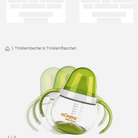
Trinklernbecher & Trinklernflaschen
1
/
4