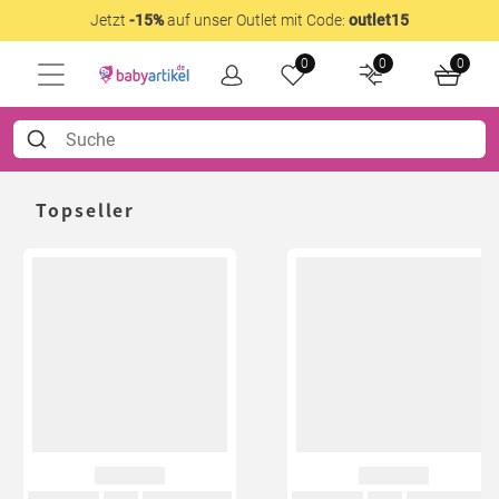
Jetzt
-15%
auf unser Outlet mit Code:
outlet15
0
0
0
Topseller