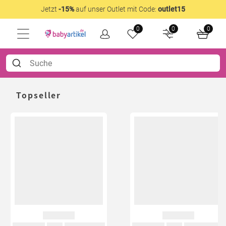
Jetzt
-15%
auf unser Outlet mit Code:
outlet15
0
0
0
Topseller