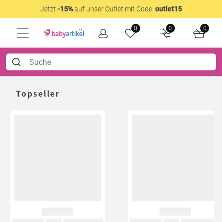
Jetzt
-15%
auf unser Outlet mit Code:
outlet15
0
0
0
Topseller