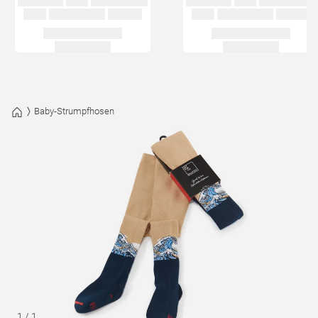
Baby-Strumpfhosen
1
/
1