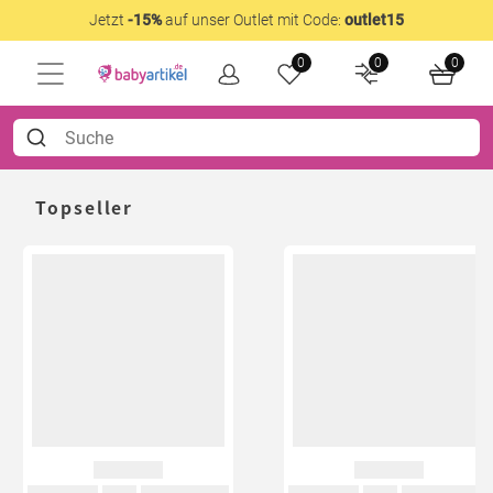
Jetzt
-15%
auf unser Outlet mit Code:
outlet15
0
0
0
Topseller