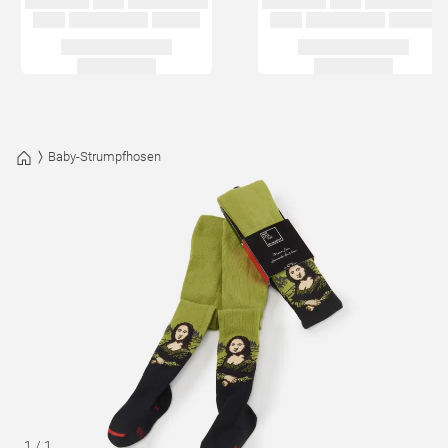
Baby-Strumpfhosen
1
/
1