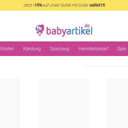
Jetzt
-15%
auf unser Outlet mit Code:
outlet15
chlafen
Kleidung
Spielzeug
Heimtierbedarf
Sale