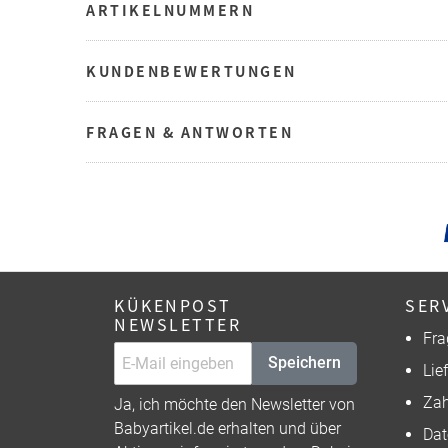
ARTIKELNUMMERN
KUNDENBEWERTUNGEN
FRAGEN & ANTWORTEN
KÜKENPOST
SER
NEWSLETTER
Fra
Speichern
Lie
Zah
Ja, ich möchte den Newsletter von
Babyartikel.de erhalten und über
Dat