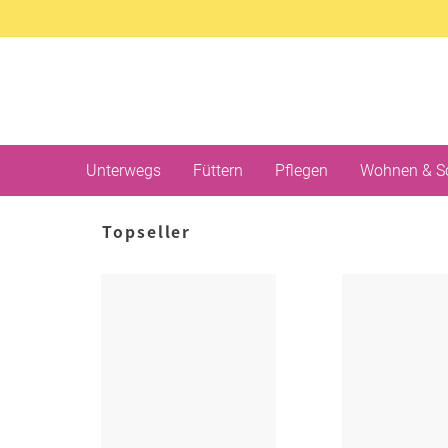
Unterwegs
Füttern
Pflegen
Wohnen & S
Topseller