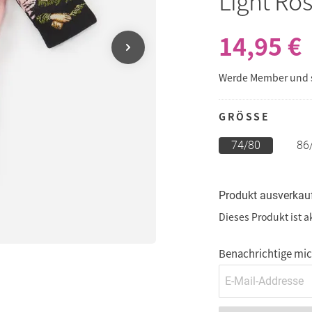
Light Ros
14,95 €
Werde Member und
GRÖSSE
74/80
86
Produkt ausverkau
Dieses Produkt ist a
Benachrichtige mich