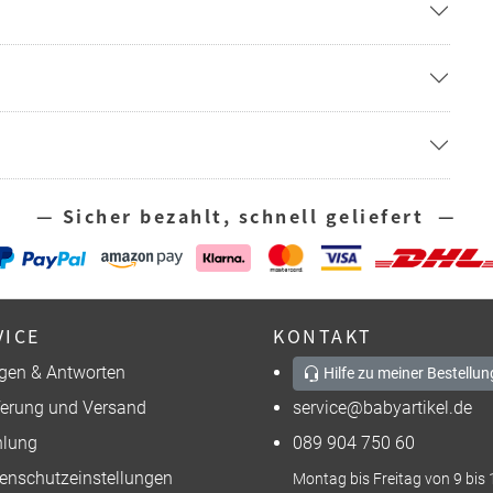
— Sicher bezahlt, schnell geliefert —
VICE
KONTAKT
gen & Antworten
Hilfe zu meiner Bestellun
ferung und Versand
service@babyartikel.de
lung
089 904 750 60
enschutzeinstellungen
Montag bis Freitag von 9 bis 