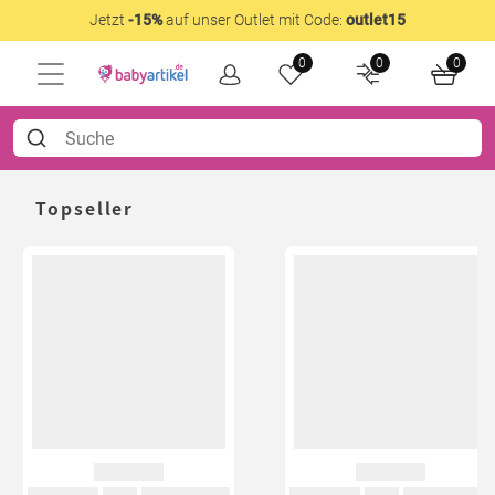
Jetzt
-15%
auf unser Outlet mit Code:
outlet15
0
0
0
Topseller