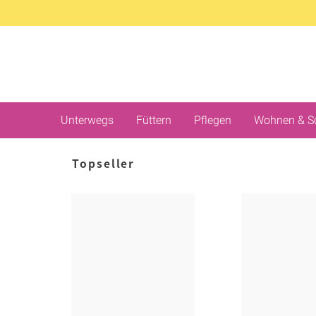
Unterwegs
Füttern
Pflegen
Wohnen & S
Topseller