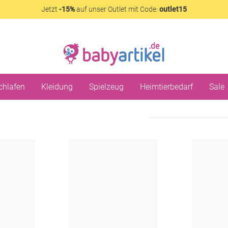
Jetzt
-15%
auf unser Outlet mit Code:
outlet15
chlafen
Kleidung
Spielzeug
Heimtierbedarf
Sale