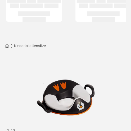
Kindertoilettensitze
1
/
3