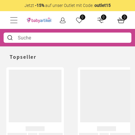
Jetzt
-15%
auf unser Outlet mit Code:
outlet15
0
0
0
Topseller