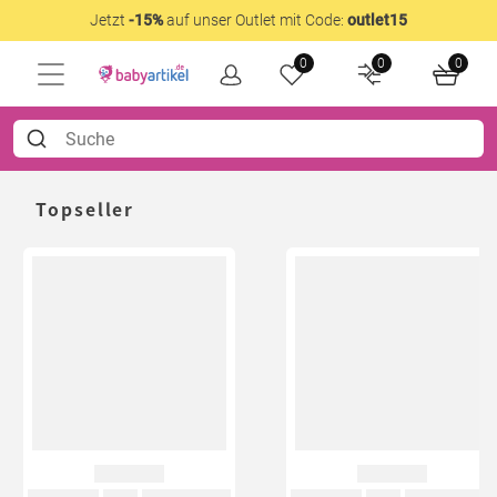
Jetzt
-15%
auf unser Outlet mit Code:
outlet15
0
0
0
Topseller