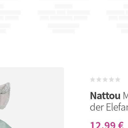
Nattou
M
der Elefa
12,99 €