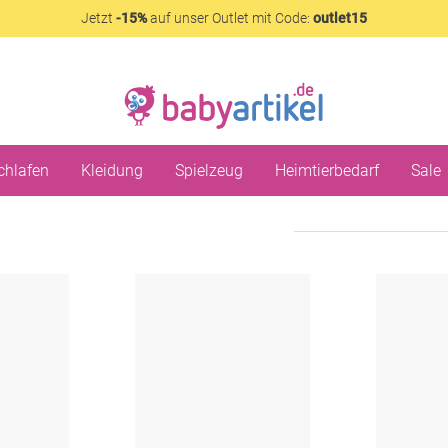
Jetzt
-15%
auf unser Outlet mit Code:
outlet15
chlafen
Kleidung
Spielzeug
Heimtierbedarf
Sale