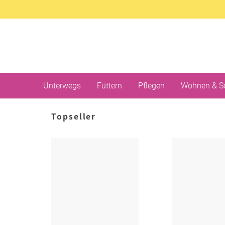
Unterwegs
Füttern
Pflegen
Wohnen & S
Topseller