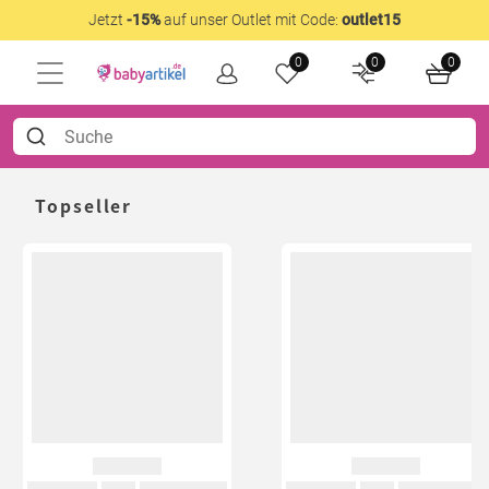
Jetzt
-15%
auf unser Outlet mit Code:
outlet15
0
0
0
Topseller