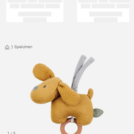
Spieluhren
1
/
5