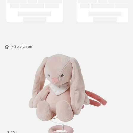
Spieluhren
1
/
3