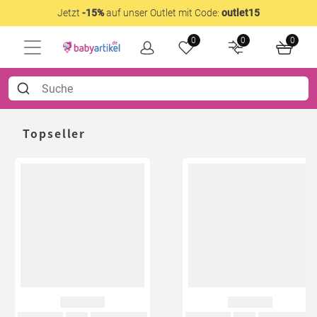
Jetzt
-15%
auf unser Outlet mit Code:
outlet15
0
0
0
Topseller