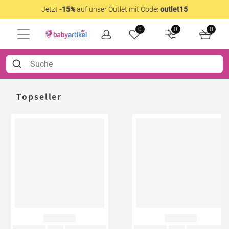
Jetzt
-15%
auf unser Outlet mit Code:
outlet15
0
0
0
Topseller