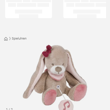
Spieluhren
1
/
2