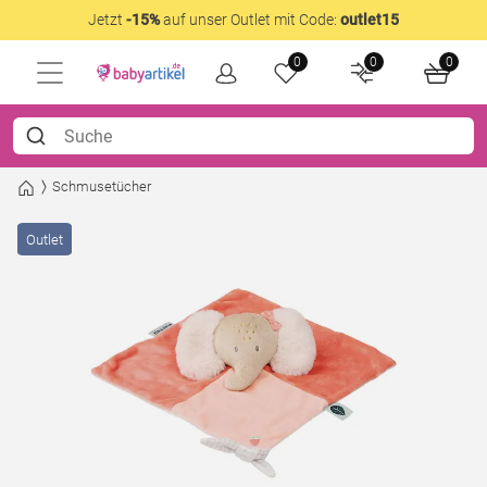
Jetzt
-15%
auf unser Outlet mit Code:
outlet15
0
0
0
Schmusetücher
Outlet