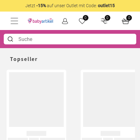
Jetzt
-15%
auf unser Outlet mit Code:
outlet15
0
0
0
Topseller