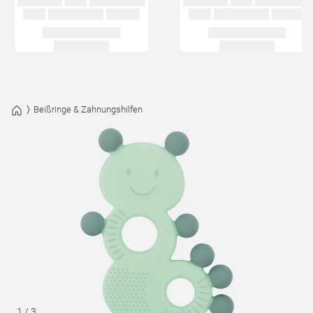
Beißringe & Zahnungshilfen
1
/
3