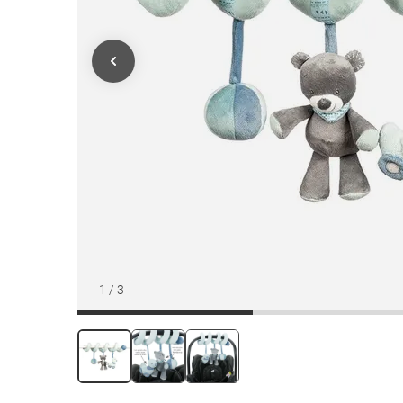
1
/
3