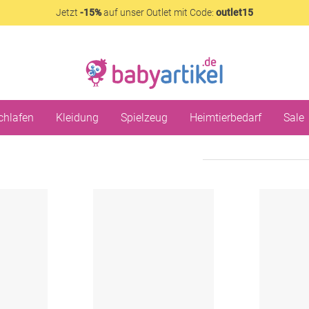
Jetzt
-15%
auf unser Outlet mit Code:
outlet15
chlafen
Kleidung
Spielzeug
Heimtierbedarf
Sale