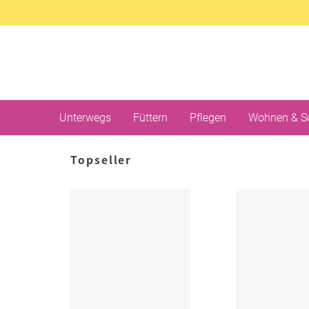
Unterwegs
Füttern
Pflegen
Wohnen & S
Topseller