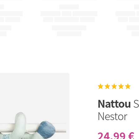
Nattou
S
Nestor
24,99 €