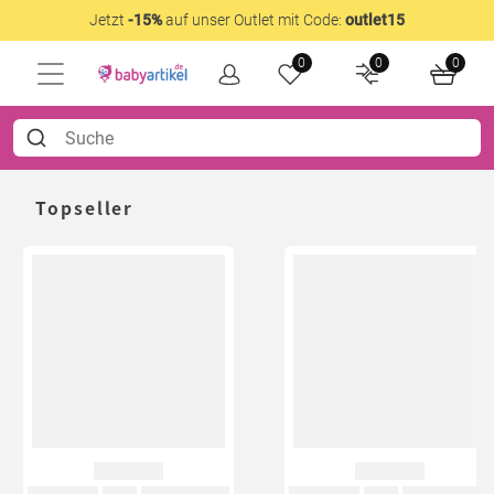
Jetzt
-15%
auf unser Outlet mit Code:
outlet15
0
0
0
Topseller