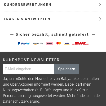
KUNDENBEWERTUNGEN
FRAGEN & ANTWORTEN
— Sicher bezahlt, schnell geliefert —
KÜKENPOST NEWSLETTER
Speichern
Ja, ich möchte den Newsletter von Babyartikel.de erhalten
und über Aktionen informiert werden. Dabei darf mein
Nutzungsverhalten (z. B. Öffnungen und Klicks) zur
Personalisierung ausgewertet werden. Mehr finde ich in der
Datenschutzerklärung
.