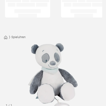
Spieluhren
1
/
1