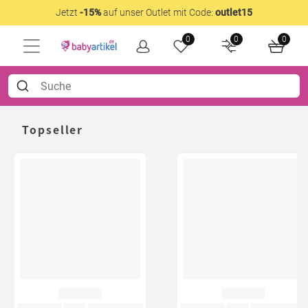
Jetzt
-15%
auf unser Outlet mit Code:
outlet15
0
0
0
Topseller