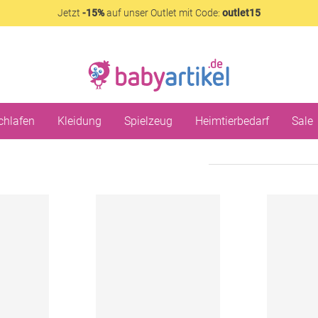
Jetzt
-15%
auf unser Outlet mit Code:
outlet15
chlafen
Kleidung
Spielzeug
Heimtierbedarf
Sale