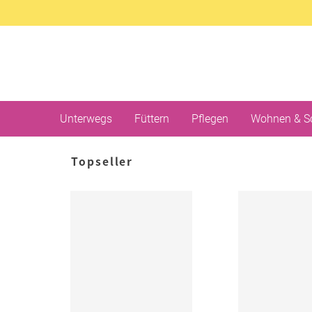
Unterwegs
Füttern
Pflegen
Wohnen & S
Topseller