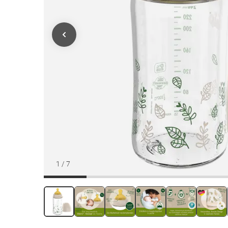
1
/
7