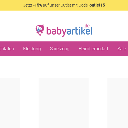
Jetzt
-15%
auf unser Outlet mit Code:
outlet15
chlafen
Kleidung
Spielzeug
Heimtierbedarf
Sale