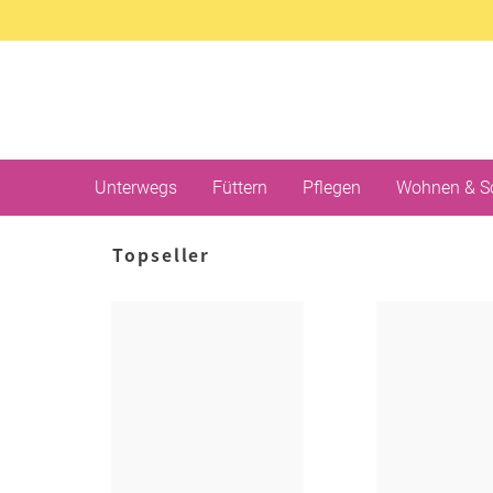
Unterwegs
Füttern
Pflegen
Wohnen & S
Topseller