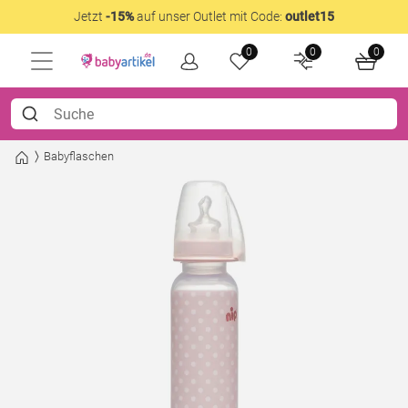
Jetzt
-15%
auf unser Outlet mit Code:
outlet15
0
0
0
Babyflaschen