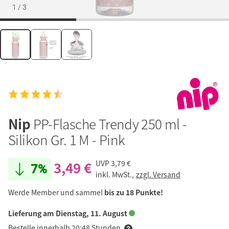
1
/
3
Nip
PP-Flasche Trendy 250 ml -
Silikon Gr. 1 M - Pink
3,49 €
UVP
3,79 €
7%
inkl. MwSt.,
zzgl. Versand
Werde Member und sammel
bis zu 18 Punkte!
Lieferung am Dienstag, 11. August
Bestelle innerhalb 20:48 Stunden.