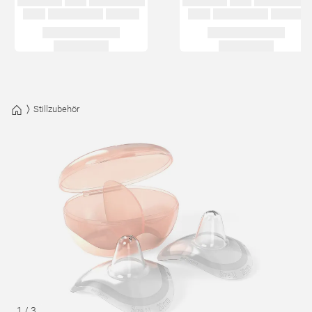
Stillzubehör
1
/
3