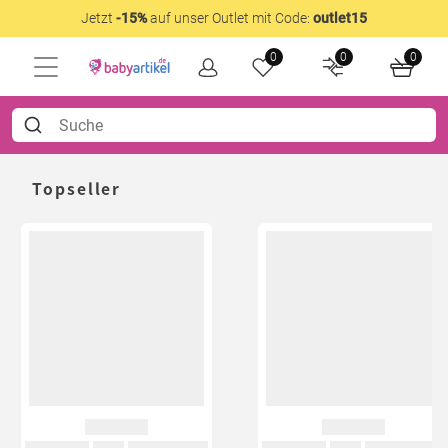
Jetzt
-15%
auf unser Outlet mit Code:
outlet15
0
0
0
Topseller