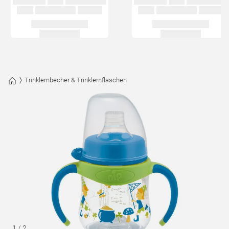
Trinklernbecher & Trinklernflaschen
1
/
2