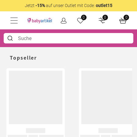
Jetzt
-15%
auf unser Outlet mit Code:
outlet15
0
0
0
Topseller