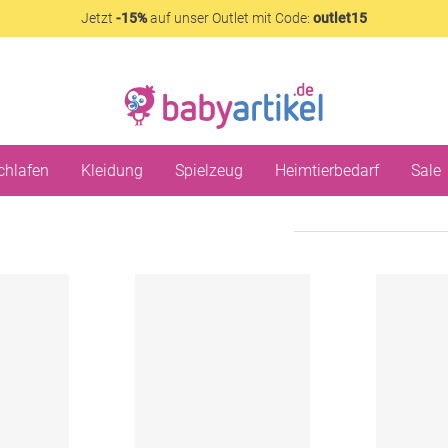
Jetzt
-15%
auf unser Outlet mit Code:
outlet15
chlafen
Kleidung
Spielzeug
Heimtierbedarf
Sale