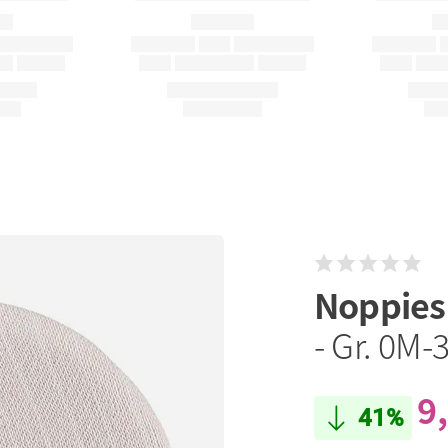
Noppie
- Gr. 0M-
9
41%