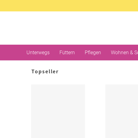
Unterwegs
Füttern
Pflegen
Wohnen & S
Topseller