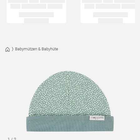
Babymützen & Babyhüte
1
/
2