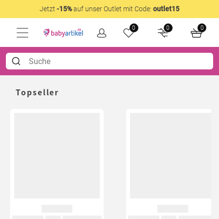
Jetzt
-15%
auf unser Outlet mit Code:
outlet15
0
0
0
Topseller