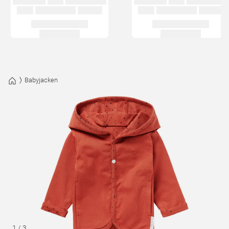
Babyjacken
1
/
3