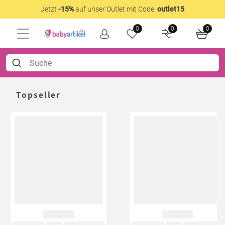
Jetzt
-15%
auf unser Outlet mit Code:
outlet15
0
0
0
Topseller