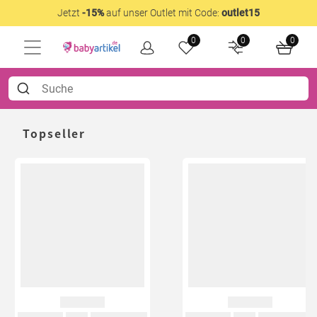
Jetzt
-15%
auf unser Outlet mit Code:
outlet15
0
0
0
Topseller