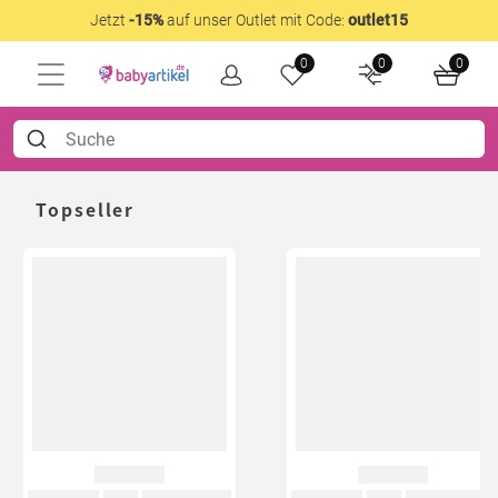
Jetzt
-15%
auf unser Outlet mit Code:
outlet15
0
0
0
Topseller