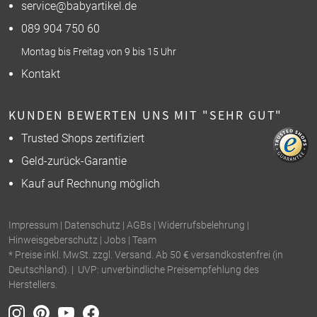
service@babyartikel.de
089 904 750 60
Montag bis Freitag von 9 bis 15 Uhr
Kontakt
KUNDEN BEWERTEN UNS MIT "SEHR GUT"
Trusted Shops zertifiziert
Geld-zurück-Garantie
Kauf auf Rechnung möglich
Impressum
|
Datenschutz
|
AGBs
|
Widerrufsbelehrung
|
Hinweisgeberschutz
|
Jobs
|
Team
* Preise inkl. MwSt. zzgl. Versand. Ab 50 € versandkostenfrei (in
Deutschland). | UVP: unverbindliche Preisempfehlung des
Herstellers.