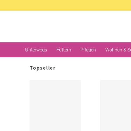
Unterwegs
Füttern
Pflegen
Wohnen & S
Topseller