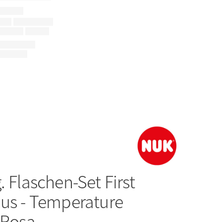
g. Flaschen-Set First
lus - Temperature
 Rosa