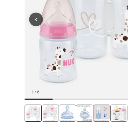
1
/
6