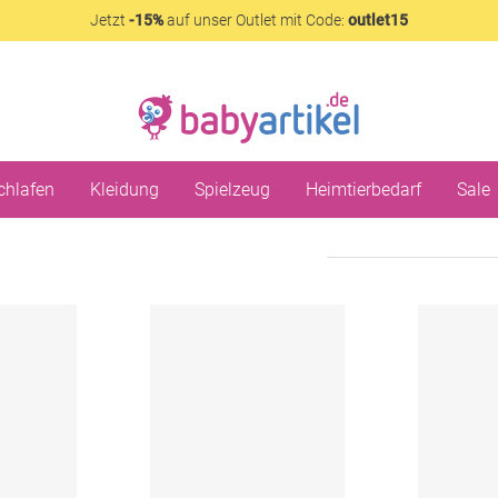
Jetzt
-15%
auf unser Outlet mit Code:
outlet15
chlafen
Kleidung
Spielzeug
Heimtierbedarf
Sale