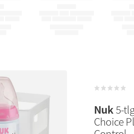
Nuk
5-tl
Choice P
Control -