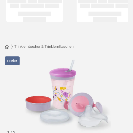
Trinklernbecher & Trinklernflaschen
Outlet
1
/
3