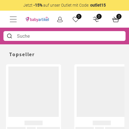
Jetzt
-15%
auf unser Outlet mit Code:
outlet15
0
0
0
Topseller