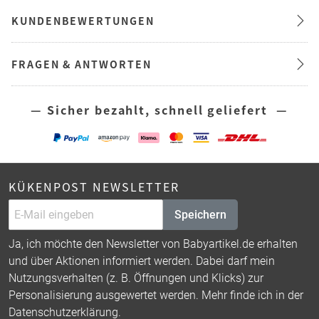
KUNDENBEWERTUNGEN
FRAGEN & ANTWORTEN
— Sicher bezahlt, schnell geliefert —
KÜKENPOST NEWSLETTER
Speichern
Ja, ich möchte den Newsletter von Babyartikel.de erhalten
und über Aktionen informiert werden. Dabei darf mein
Nutzungsverhalten (z. B. Öffnungen und Klicks) zur
Personalisierung ausgewertet werden. Mehr finde ich in der
Datenschutzerklärung
.