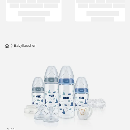
Babyflaschen
1
/
1