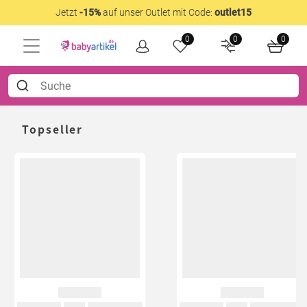
Jetzt
-15%
auf unser Outlet mit Code:
outlet15
0
0
0
Topseller