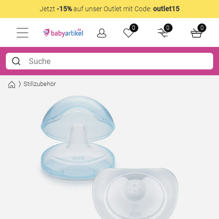
Jetzt
-15%
auf unser Outlet mit Code:
outlet15
0
0
0
Stillzubehör