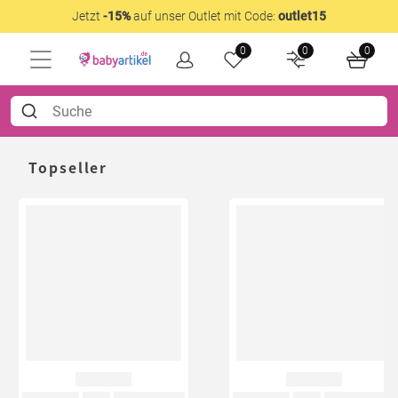
Jetzt
-15%
auf unser Outlet mit Code:
outlet15
0
0
0
Topseller