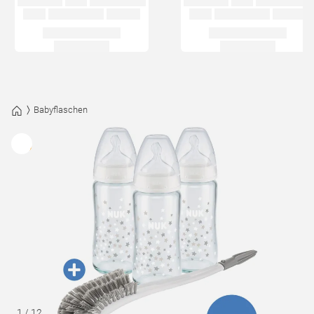
Babyflaschen
1
/
12