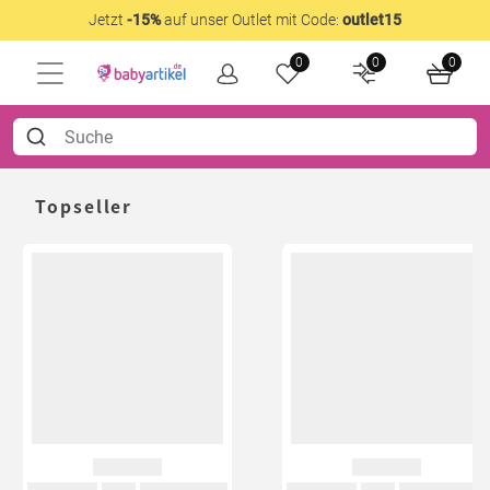
Jetzt
-15%
auf unser Outlet mit Code:
outlet15
0
0
0
Topseller