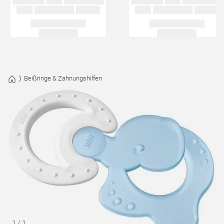
Beißringe & Zahnungshilfen
1
/
1