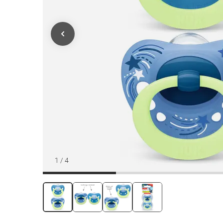
1
/
4