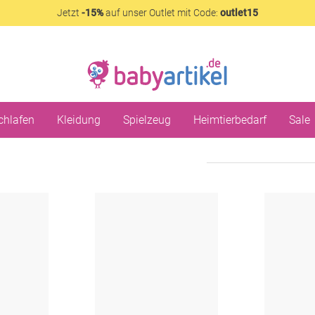
Jetzt
-15%
auf unser Outlet mit Code:
outlet15
chlafen
Kleidung
Spielzeug
Heimtierbedarf
Sale