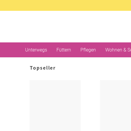
Unterwegs
Füttern
Pflegen
Wohnen & S
Topseller