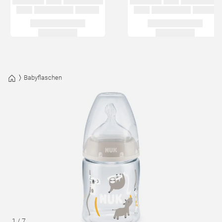
Babyflaschen
1
/
7