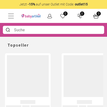
Jetzt
-15%
auf unser Outlet mit Code:
outlet15
0
0
0
Topseller