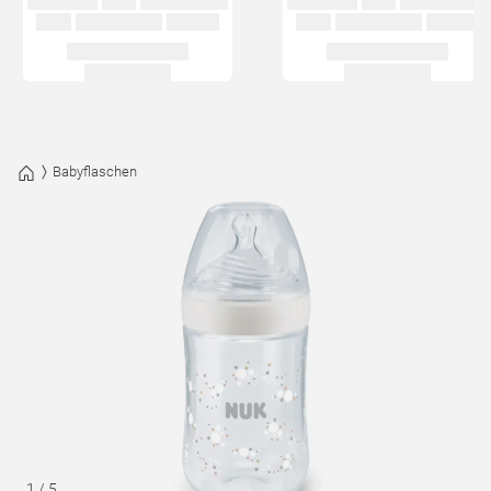
Babyflaschen
1
/
5