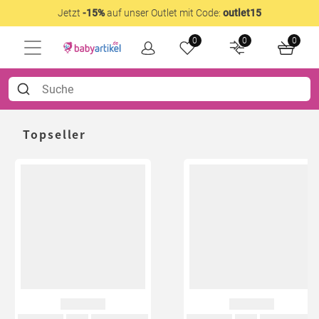
Jetzt
-15%
auf unser Outlet mit Code:
outlet15
0
0
0
Topseller