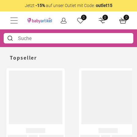
Jetzt
-15%
auf unser Outlet mit Code:
outlet15
0
0
0
Topseller