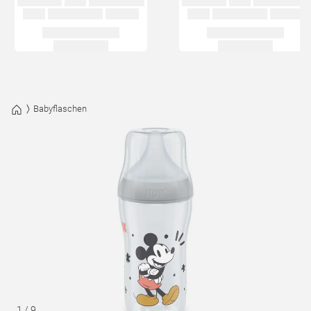
Babyflaschen
1
/
9