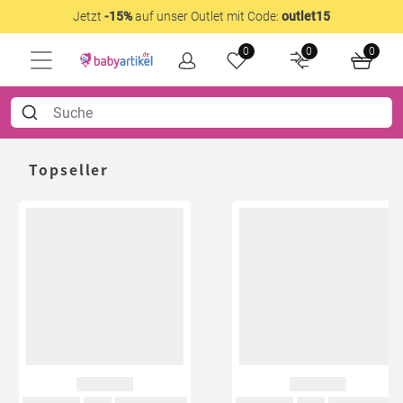
Jetzt
-15%
auf unser Outlet mit Code:
outlet15
0
0
0
Topseller