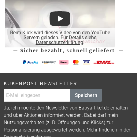
Play
Beim Klick wird dieses Video von den YouTube
Servern geladen. Für Details siehe
Datenschutzerklärung
.
— Sicher bezahlt, schnell geliefert —
KÜKENPOST NEWSLETTER
Speichern
Ja, ich möchte den Newsletter von Babyartikel.de erhalten
und über Aktionen informiert werden. Dabei darf mein
Nutzungsverhalten (z. B. Öffnungen und Klicks) zur
Personalisierung ausgewertet werden. Mehr finde ich in der