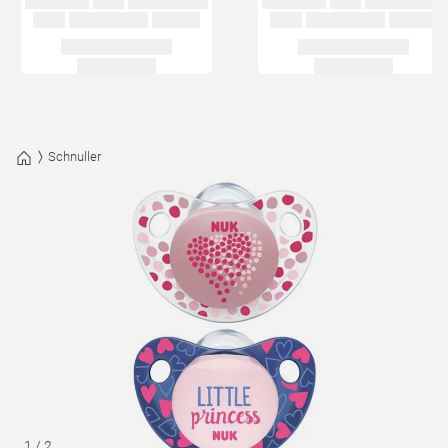
Schnuller
1
/
2