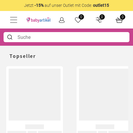
Jetzt
-15%
auf unser Outlet mit Code:
outlet15
0
0
0
Topseller