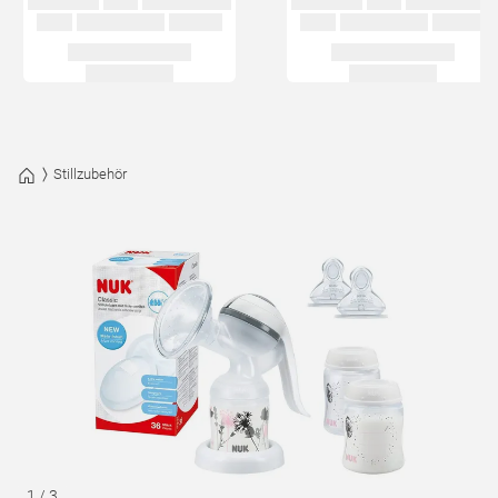
Stillzubehör
1
/
3