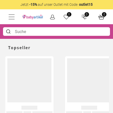
Jetzt
-15%
auf unser Outlet mit Code:
outlet15
0
0
0
Topseller