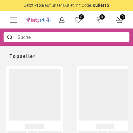
Jetzt
-15%
auf unser Outlet mit Code:
outlet15
0
0
0
Topseller