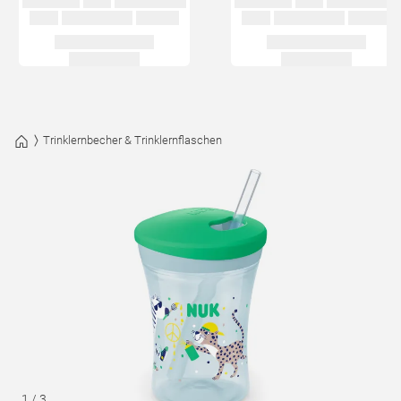
Trinklernbecher & Trinklernflaschen
1
/
3