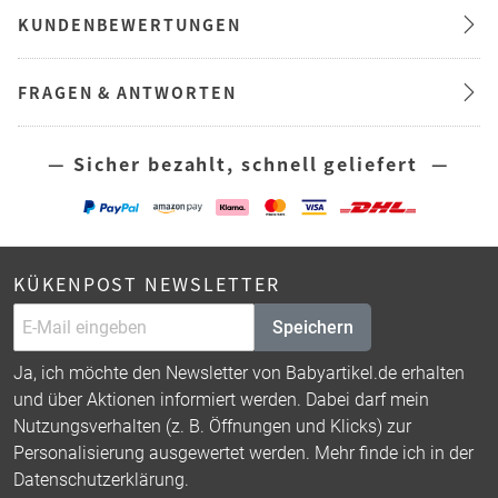
KUNDENBEWERTUNGEN
FRAGEN & ANTWORTEN
— Sicher bezahlt, schnell geliefert —
KÜKENPOST NEWSLETTER
Speichern
Ja, ich möchte den Newsletter von Babyartikel.de erhalten
und über Aktionen informiert werden. Dabei darf mein
Nutzungsverhalten (z. B. Öffnungen und Klicks) zur
Personalisierung ausgewertet werden. Mehr finde ich in der
Datenschutzerklärung
.