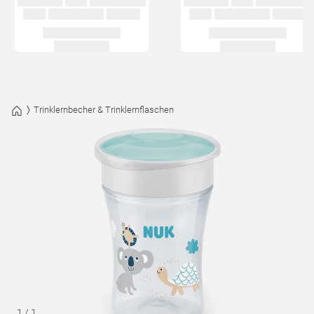
Trinklernbecher & Trinklernflaschen
1
/
1