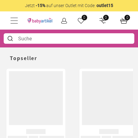
Jetzt
-15%
auf unser Outlet mit Code:
outlet15
0
0
0
Topseller