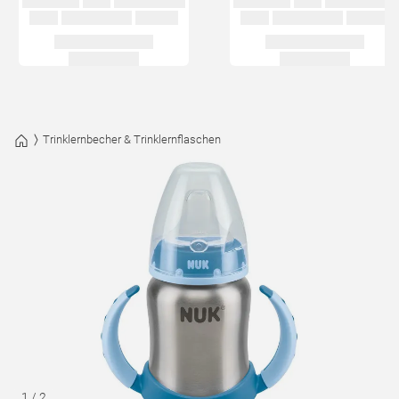
Trinklernbecher & Trinklernflaschen
1
/
2