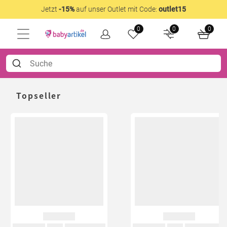
Jetzt
-15%
auf unser Outlet mit Code:
outlet15
0
0
0
Topseller