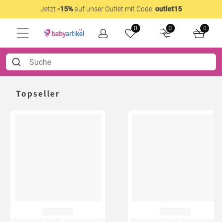
Jetzt
-15%
auf unser Outlet mit Code:
outlet15
0
0
0
Topseller