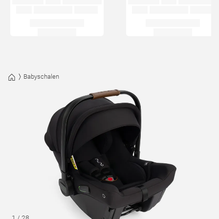
Babyschalen
1
/
28