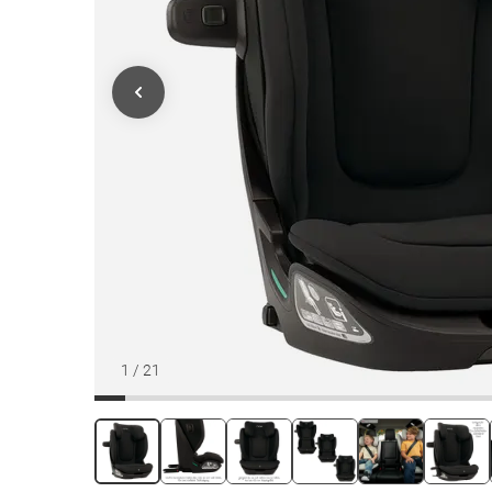
1
/
21