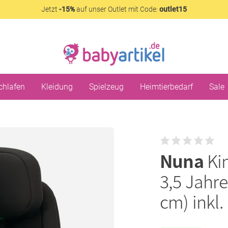
Jetzt
-15%
auf unser Outlet mit Code:
outlet15
chlafen
Kleidung
Spielzeug
Heimtierbedarf
Sale
Nuna
Ki
3,5 Jahre
cm) inkl. 