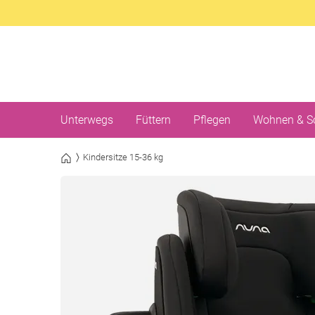
Unterwegs
Füttern
Pflegen
Wohnen & S
Kindersitze 15-36 kg