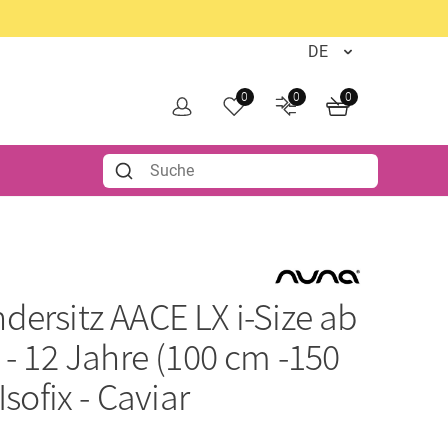
0
0
0
ndersitz AACE LX i-Size ab
 - 12 Jahre (100 cm -150
Isofix - Caviar